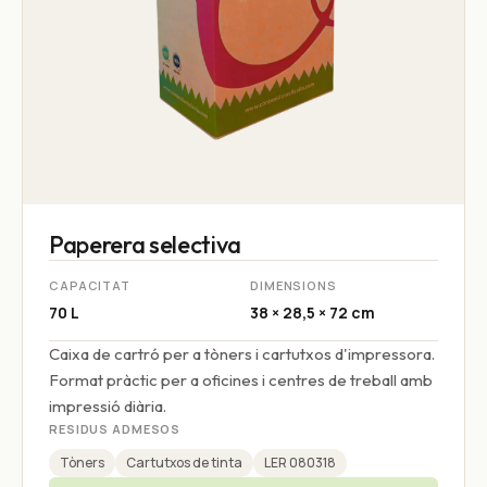
Paperera selectiva
CAPACITAT
DIMENSIONS
70 L
38 × 28,5 × 72 cm
Caixa de cartró per a tòners i cartutxos d'impressora.
Format pràctic per a oficines i centres de treball amb
impressió diària.
RESIDUS ADMESOS
Tòners
Cartutxos de tinta
LER 080318