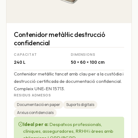
Contenidor metàl·lic destrucció
confidencial
CAPACITAT
DIMENSIONS
240 L
50 × 60 × 100 cm
Contenidor metàl·lic tancat amb clau per a la custòdia i
destrucció certificada de documentació confidencial.
Compleix UNE-EN 15713.
RESIDUS ADMESOS
Documentació en paper
Suports digitals
Arxius confidencials
Ideal per a:
Despatxos professionals,
clíniques, asseguradores, RRHH i àrees amb
obligacions LOPD/RGPD.