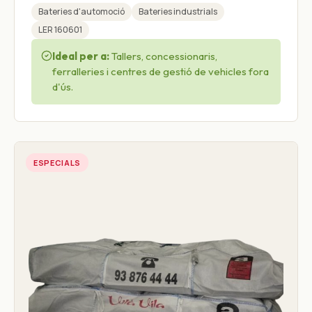
Bateries d'automoció
Bateries industrials
LER 160601
Ideal per a:
Tallers, concessionaris,
ferralleries i centres de gestió de vehicles fora
d'ús.
ESPECIALS