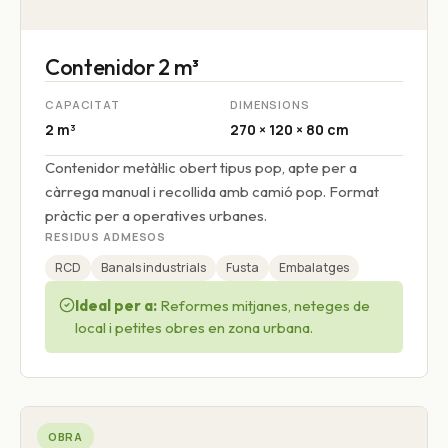
Contenidor 2 m³
CAPACITAT
DIMENSIONS
2 m³
270 × 120 × 80 cm
Contenidor metàl·lic obert tipus pop, apte per a
càrrega manual i recollida amb camió pop. Format
pràctic per a operatives urbanes.
RESIDUS ADMESOS
RCD
Banals industrials
Fusta
Embalatges
Ideal per a:
Reformes mitjanes, neteges de
local i petites obres en zona urbana.
OBRA