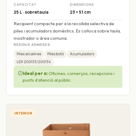
CAPACITAT
DIMENSIONS
25 L · sobretaula
23 × 51 cm
Recipient compacte per a la recollida selectiva de
piles i acumuladors domèstics. Es col·loca sobre taula,
mostrador o àrea comuna.
RESIDUS ADMESOS
Piles alcalines
Piles botó
Acumuladors
LER 200133/200134
Ideal per a:
Oficines, comerços, recepcions i
punts d'atenció al públic.
INTERIOR