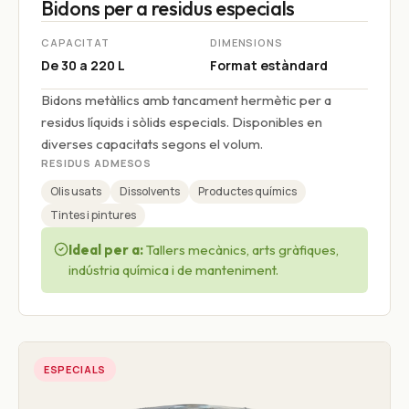
Bidons per a residus especials
CAPACITAT
DIMENSIONS
De 30 a 220 L
Format estàndard
Bidons metàl·lics amb tancament hermètic per a
residus líquids i sòlids especials. Disponibles en
diverses capacitats segons el volum.
RESIDUS ADMESOS
Olis usats
Dissolvents
Productes químics
Tintes i pintures
Ideal per a:
Tallers mecànics, arts gràfiques,
indústria química i de manteniment.
ESPECIALS