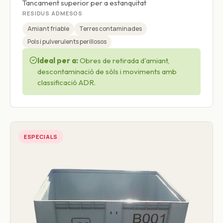
Tancament superior per a estanquitat
RESIDUS ADMESOS
Amiant friable
Terres contaminades
Pols i pulverulents perillosos
Ideal per a:
Obres de retirada d'amiant,
descontaminació de sòls i moviments amb
classificació ADR.
ESPECIALS