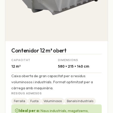
Contenidor 12 m³ obert
CAPACITAT
DIMENSIONS
12 m³
580 × 215 × 140 cm
Caixa oberta de gran capacitat per a residus
voluminosos i industrials. Format optimitzat per a
càrrega amb maquinària.
RESIDUS ADMESOS
Ferralla
Fusta
Voluminosos
Banals industrials
Ideal per a:
Naus industrials, magatzems,