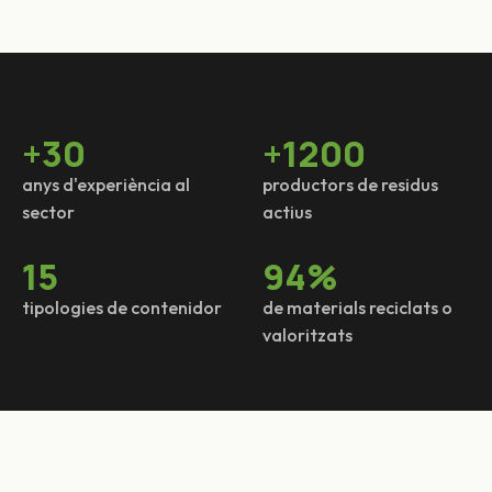
+
30
+
1200
anys d'experiència al
productors de residus
sector
actius
15
94
%
tipologies de contenidor
de materials reciclats o
valoritzats