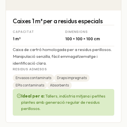
Caixes 1 m³ per a residus especials
CAPACITAT
DIMENSIONS
1 m³
100 × 100 × 100 cm
Caixa de cartró homologada per a residus perillosos.
Manipulació senzilla, fàcil emmagatzematge i
identificació clara.
RESIDUS ADMESOS
Envasos contaminats
Draps impregnats
EPIs contaminats
Absorbents
Ideal per a:
Tallers, indústria mitjana i petites
plantes amb generació regular de residus
perillosos.