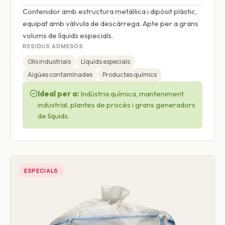
Contenidor amb estructura metàl·lica i dipòsit plàstic,
equipat amb vàlvula de descàrrega. Apte per a grans
volums de líquids especials.
RESIDUS ADMESOS
Olis industrials
Líquids especials
Aigües contaminades
Productes químics
Ideal per a:
Indústria química, manteniment
industrial, plantes de procés i grans generadors
de líquids.
ESPECIALS