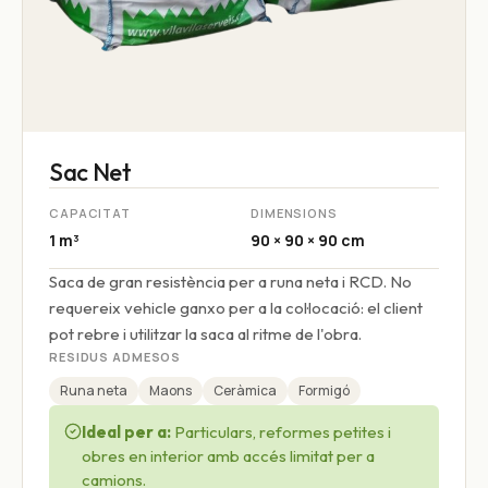
Sac Net
CAPACITAT
DIMENSIONS
1 m³
90 × 90 × 90 cm
Saca de gran resistència per a runa neta i RCD. No
requereix vehicle ganxo per a la col·locació: el client
pot rebre i utilitzar la saca al ritme de l'obra.
RESIDUS ADMESOS
Runa neta
Maons
Ceràmica
Formigó
Ideal per a:
Particulars, reformes petites i
obres en interior amb accés limitat per a
camions.