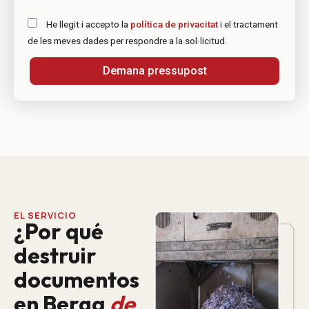
He llegit i accepto la
política de privacitat
i el tractament
de les meves dades per respondre a la sol·licitud.
Demana pressupost
EL SERVICIO
¿Por qué
destruir
documentos
en Berga
de