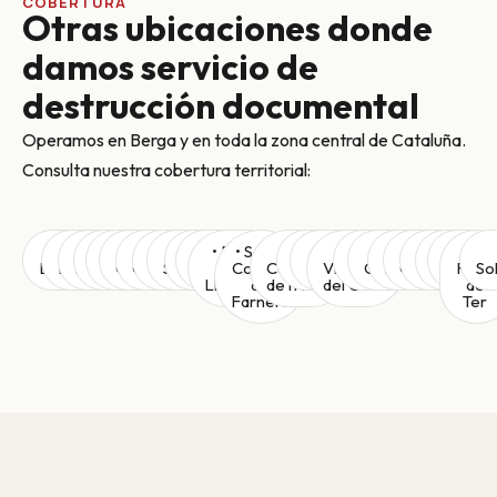
COBERTURA
Otras ubicaciones donde
damos servicio de
destrucción documental
Operamos en Berga y en toda la zona central de Cataluña.
Consulta nuestra cobertura territorial:
•
•
•
•
•
•
•
•
•
•
•
• Prats
• Santa
•
•
•
•
• El
•
•
•
•
•
•
•
Barcelona
Manresa
Igualada
Olot
Ripoll
Gironella
Cardona
Sallent
Santpedor
Vic
Moià
de
Coloma
Castellar
Mura
Castellolí
Vilanova
Bruc
Capellades
Manlleu
Centelles
Torelló
Tona
Seva
Roda
So
Lluçanès
de
de n'Hug
del Camí
de
Farners
Ter